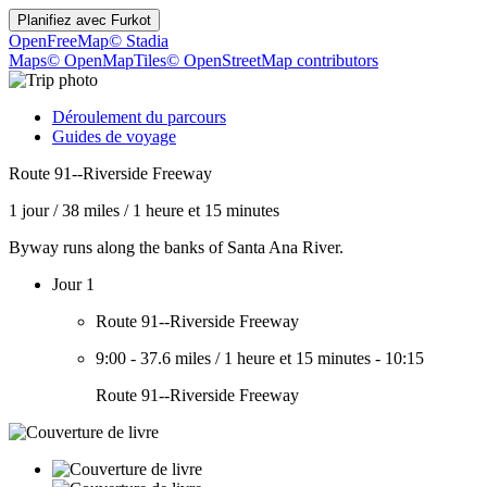
Planifiez avec
Furkot
OpenFreeMap
© Stadia
Maps
© OpenMapTiles
© OpenStreetMap contributors
Déroulement du parcours
Guides de voyage
Route 91--Riverside Freeway
1 jour
/
38 miles
/
1 heure et 15 minutes
Byway runs along the banks of Santa Ana River.
Jour 1
Route 91--Riverside Freeway
9:00
-
37.6 miles
/
1 heure et 15 minutes
-
10:15
Route 91--Riverside Freeway