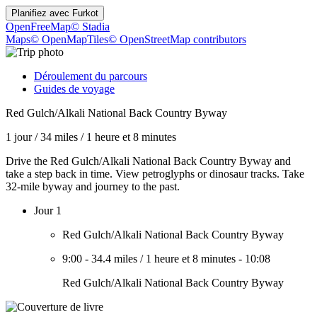
Planifiez avec
Furkot
OpenFreeMap
© Stadia
Maps
© OpenMapTiles
© OpenStreetMap contributors
Déroulement du parcours
Guides de voyage
Red Gulch/Alkali National Back Country Byway
1 jour
/
34 miles
/
1 heure et 8 minutes
Drive the Red Gulch/Alkali National Back Country Byway and
take a step back in time. View petroglyphs or dinosaur tracks. Take
32-mile byway and journey to the past.
Jour 1
Red Gulch/Alkali National Back Country Byway
9:00
-
34.4 miles
/
1 heure et 8 minutes
-
10:08
Red Gulch/Alkali National Back Country Byway