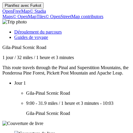
Planifiez avec
Furkot
OpenFreeMap
© Stadia
Maps
© OpenMapTiles
© OpenStreetMap contributors
Déroulement du parcours
Guides de voyage
Gila-Pinal Scenic Road
1 jour
/
32 miles
/
1 heure et 3 minutes
This route travels through the Pinal and Superstition Mountains, the
Ponderosa Pine Forest, Pickett Post Mountain and Apache Leap.
Jour 1
Gila-Pinal Scenic Road
9:00
-
31.9 miles
/
1 heure et 3 minutes
-
10:03
Gila-Pinal Scenic Road