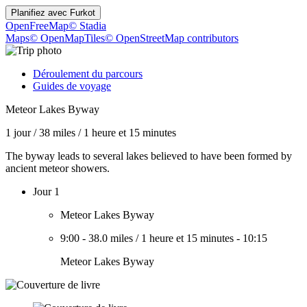
Planifiez avec
Furkot
OpenFreeMap
© Stadia
Maps
© OpenMapTiles
© OpenStreetMap contributors
Déroulement du parcours
Guides de voyage
Meteor Lakes Byway
1 jour
/
38 miles
/
1 heure et 15 minutes
The byway leads to several lakes believed to have been formed by
ancient meteor showers.
Jour 1
Meteor Lakes Byway
9:00
-
38.0 miles
/
1 heure et 15 minutes
-
10:15
Meteor Lakes Byway