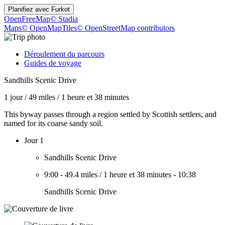
Planifiez avec
Furkot
OpenFreeMap
© Stadia
Maps
© OpenMapTiles
© OpenStreetMap contributors
Déroulement du parcours
Guides de voyage
Sandhills Scenic Drive
1 jour
/
49 miles
/
1 heure et 38 minutes
This byway passes through a region settled by Scottish settlers, and
named for its coarse sandy soil.
Jour 1
Sandhills Scenic Drive
9:00
-
49.4 miles
/
1 heure et 38 minutes
-
10:38
Sandhills Scenic Drive