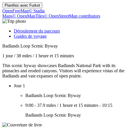
Planifiez avec
Furkot
OpenFreeMap
© Stadia
Maps
© OpenMapTiles
© OpenStreetMap contributors
Déroulement du parcours
Guides de voyage
Badlands Loop Scenic Byway
1 jour
/
38 miles
/
1 heure et 15 minutes
This scenic byway showcases Badlands National Park with its
pinnacles and eroded canyons. Visitors will experience vistas of the
Badlands and vast expanses of open prairie.
Jour 1
Badlands Loop Scenic Byway
9:00
-
37.9 miles
/
1 heure et 15 minutes
-
10:15
Badlands Loop Scenic Byway