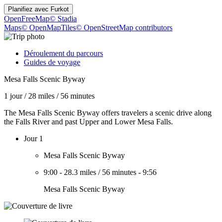
Planifiez avec
Furkot
OpenFreeMap
© Stadia
Maps
© OpenMapTiles
© OpenStreetMap contributors
Déroulement du parcours
Guides de voyage
Mesa Falls Scenic Byway
1 jour
/
28 miles
/
56 minutes
The Mesa Falls Scenic Byway offers travelers a scenic drive along
the Falls River and past Upper and Lower Mesa Falls.
Jour 1
Mesa Falls Scenic Byway
9:00
-
28.3 miles
/
56 minutes
-
9:56
Mesa Falls Scenic Byway