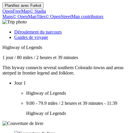
Planifiez avec
Furkot
OpenFreeMap
© Stadia
Maps
© OpenMapTiles
© OpenStreetMap contributors
Déroulement du parcours
Guides de voyage
Highway of Legends
1 jour
/
80 miles
/
2 heures et 39 minutes
This byway connects several southern Colorado towns and areas
steeped in frontier legend and folklore.
Jour 1
Highway of Legends
9:00
-
79.9 miles
/
2 heures et 39 minutes
-
11:39
Highway of Legends