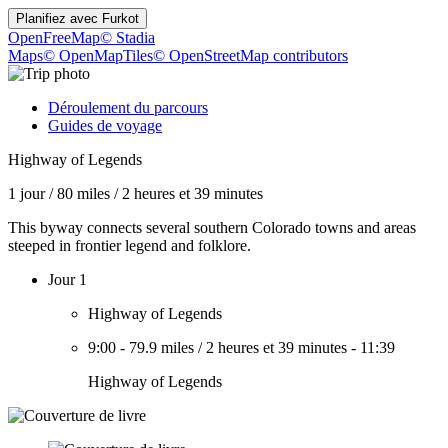
Planifiez avec
Furkot
OpenFreeMap
© Stadia
Maps
© OpenMapTiles
© OpenStreetMap contributors
Déroulement du parcours
Guides de voyage
Highway of Legends
1 jour
/
80 miles
/
2 heures et 39 minutes
This byway connects several southern Colorado towns and areas
steeped in frontier legend and folklore.
Jour 1
Highway of Legends
9:00
-
79.9 miles
/
2 heures et 39 minutes
-
11:39
Highway of Legends