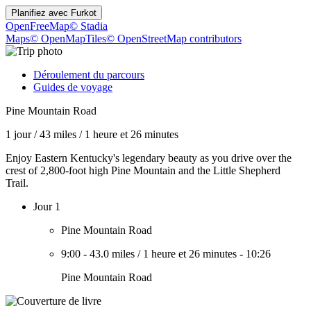
Planifiez avec
Furkot
OpenFreeMap
© Stadia
Maps
© OpenMapTiles
© OpenStreetMap contributors
Déroulement du parcours
Guides de voyage
Pine Mountain Road
1 jour
/
43 miles
/
1 heure et 26 minutes
Enjoy Eastern Kentucky's legendary beauty as you drive over the
crest of 2,800-foot high Pine Mountain and the Little Shepherd
Trail.
Jour 1
Pine Mountain Road
9:00
-
43.0 miles
/
1 heure et 26 minutes
-
10:26
Pine Mountain Road