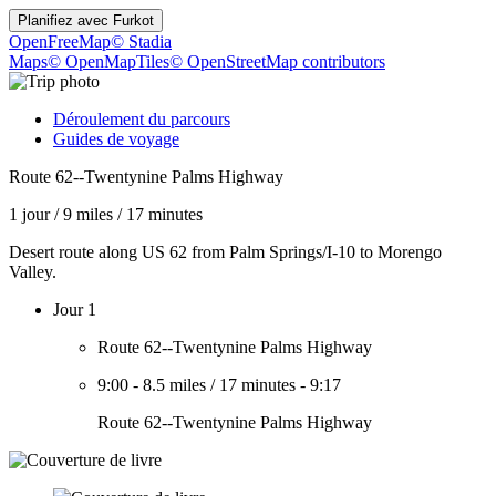
Planifiez avec
Furkot
OpenFreeMap
© Stadia
Maps
© OpenMapTiles
© OpenStreetMap contributors
Déroulement du parcours
Guides de voyage
Route 62--Twentynine Palms Highway
1 jour
/
9 miles
/
17 minutes
Desert route along US 62 from Palm Springs/I-10 to Morengo
Valley.
Jour 1
Route 62--Twentynine Palms Highway
9:00
-
8.5 miles
/
17 minutes
-
9:17
Route 62--Twentynine Palms Highway