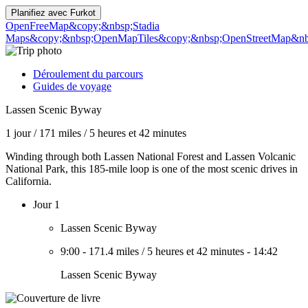
Planifiez avec
Furkot
OpenFreeMap
&copy;&nbsp;Stadia
Maps
&copy;&nbsp;OpenMapTiles
&copy;&nbsp;OpenStreetMap&nbs
Déroulement du parcours
Guides de voyage
Lassen Scenic Byway
1 jour
/
171 miles
/
5 heures et 42 minutes
Winding through both Lassen National Forest and Lassen Volcanic
National Park, this 185-mile loop is one of the most scenic drives in
California.
Jour 1
Lassen Scenic Byway
9:00
-
171.4 miles
/
5 heures et 42 minutes
-
14:42
Lassen Scenic Byway