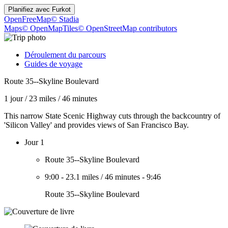
Planifiez avec
Furkot
OpenFreeMap
© Stadia
Maps
© OpenMapTiles
© OpenStreetMap contributors
Déroulement du parcours
Guides de voyage
Route 35--Skyline Boulevard
1 jour
/
23 miles
/
46 minutes
This narrow State Scenic Highway cuts through the backcountry of
'Silicon Valley' and provides views of San Francisco Bay.
Jour 1
Route 35--Skyline Boulevard
9:00
-
23.1 miles
/
46 minutes
-
9:46
Route 35--Skyline Boulevard