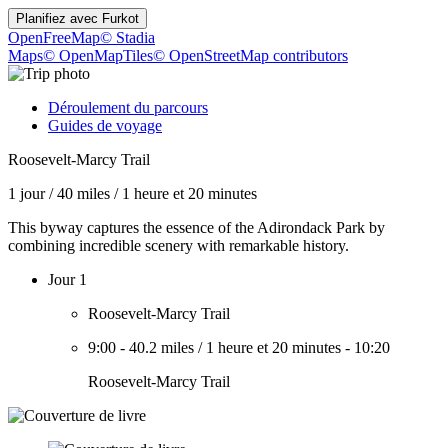
Planifiez avec
Furkot
OpenFreeMap
© Stadia
Maps
© OpenMapTiles
© OpenStreetMap contributors
Déroulement du parcours
Guides de voyage
Roosevelt-Marcy Trail
1 jour
/
40 miles
/
1 heure et 20 minutes
This byway captures the essence of the Adirondack Park by
combining incredible scenery with remarkable history.
Jour 1
Roosevelt-Marcy Trail
9:00
-
40.2 miles
/
1 heure et 20 minutes
-
10:20
Roosevelt-Marcy Trail