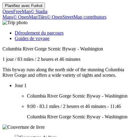
Planifiez avec
Furkot
OpenFreeMap
© Stadia
Maps
© OpenMapTiles
© OpenStreetMap contributors
Déroulement du parcours
Guides de voyage
Columbia River Gorge Scenic Byway - Washington
1 jour
/
83 miles
/
2 heures et 46 minutes
This byway runs along the north side of the stunning Columbia
River Gorge and offers a wide variety of sights and scenes.
Jour 1
Columbia River Gorge Scenic Byway - Washington
9:00
-
83.1 miles
/
2 heures et 46 minutes
-
11:46
Columbia River Gorge Scenic Byway - Washington