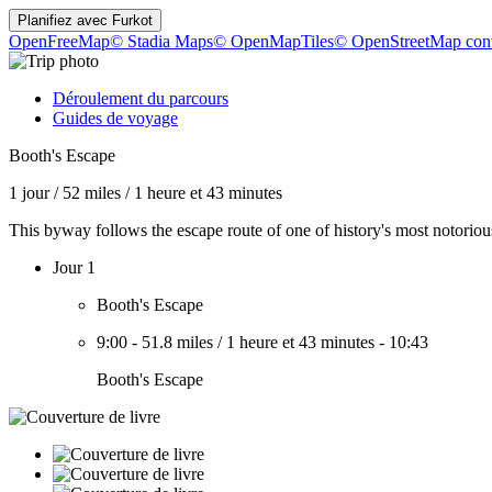
Planifiez avec
Furkot
OpenFreeMap
© Stadia Maps
© OpenMapTiles
© OpenStreetMap cont
Déroulement du parcours
Guides de voyage
Booth's Escape
1 jour
/
52 miles
/
1 heure et 43 minutes
This byway follows the escape route of one of history's most notorio
Jour 1
Booth's Escape
9:00
-
51.8 miles
/
1 heure et 43 minutes
-
10:43
Booth's Escape