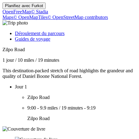
Planifiez avec
Furkot
OpenFreeMap
© Stadia
Maps
© OpenMapTiles
© OpenStreetMap contributors
Déroulement du parcours
Guides de voyage
Zilpo Road
1 jour
/
10 miles
/
19 minutes
This destination-packed stretch of road highlights the grandeur and
quality of Daniel Boone National Forest.
Jour 1
Zilpo Road
9:00
-
9.9 miles
/
19 minutes
-
9:19
Zilpo Road