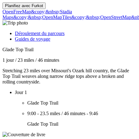
Planifiez avec
Furkot
OpenFreeMap
&copy;&nbsp;Stadia
Maps
&copy;&nbsp;OpenMapTiles
&copy;&nbsp;OpenStreetMap&nbs
Déroulement du parcours
Guides de voyage
Glade Top Trail
1 jour
/
23 miles
/
46 minutes
Stretching 23 miles over Missouri's Ozark hill country, the Glade
Top Trail weaves along narrow ridge tops above a broken and
rolling countryside.
Jour 1
Glade Top Trail
9:00
-
23.5 miles
/
46 minutes
-
9:46
Glade Top Trail