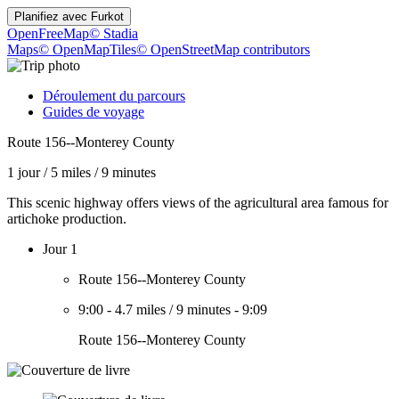
Planifiez avec
Furkot
OpenFreeMap
© Stadia
Maps
© OpenMapTiles
© OpenStreetMap contributors
Déroulement du parcours
Guides de voyage
Route 156--Monterey County
1 jour
/
5 miles
/
9 minutes
This scenic highway offers views of the agricultural area famous for
artichoke production.
Jour 1
Route 156--Monterey County
9:00
-
4.7 miles
/
9 minutes
-
9:09
Route 156--Monterey County