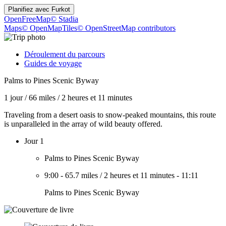
Planifiez avec
Furkot
OpenFreeMap
© Stadia
Maps
© OpenMapTiles
© OpenStreetMap contributors
Déroulement du parcours
Guides de voyage
Palms to Pines Scenic Byway
1 jour
/
66 miles
/
2 heures et 11 minutes
Traveling from a desert oasis to snow-peaked mountains, this route
is unparalleled in the array of wild beauty offered.
Jour 1
Palms to Pines Scenic Byway
9:00
-
65.7 miles
/
2 heures et 11 minutes
-
11:11
Palms to Pines Scenic Byway