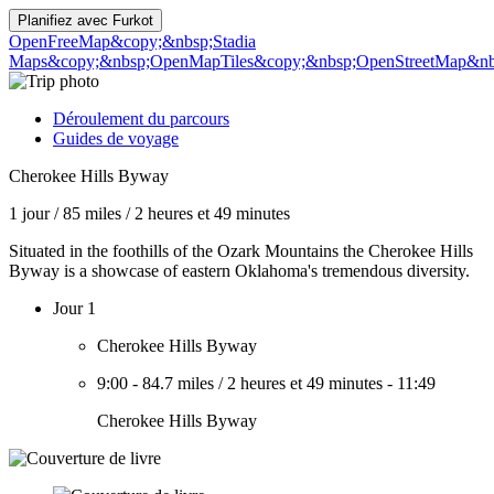
Planifiez avec
Furkot
OpenFreeMap
&copy;&nbsp;Stadia
Maps
&copy;&nbsp;OpenMapTiles
&copy;&nbsp;OpenStreetMap&nbs
Déroulement du parcours
Guides de voyage
Cherokee Hills Byway
1 jour
/
85 miles
/
2 heures et 49 minutes
Situated in the foothills of the Ozark Mountains the Cherokee Hills
Byway is a showcase of eastern Oklahoma's tremendous diversity.
Jour 1
Cherokee Hills Byway
9:00
-
84.7 miles
/
2 heures et 49 minutes
-
11:49
Cherokee Hills Byway