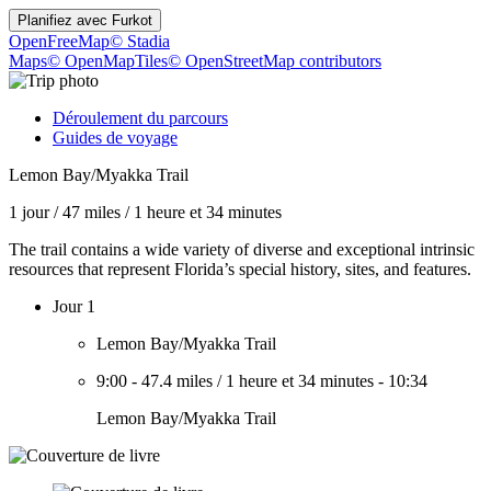
Planifiez avec
Furkot
OpenFreeMap
© Stadia
Maps
© OpenMapTiles
© OpenStreetMap contributors
Déroulement du parcours
Guides de voyage
Lemon Bay/Myakka Trail
1 jour
/
47 miles
/
1 heure et 34 minutes
The trail contains a wide variety of diverse and exceptional intrinsic
resources that represent Florida’s special history, sites, and features.
Jour 1
Lemon Bay/Myakka Trail
9:00
-
47.4 miles
/
1 heure et 34 minutes
-
10:34
Lemon Bay/Myakka Trail