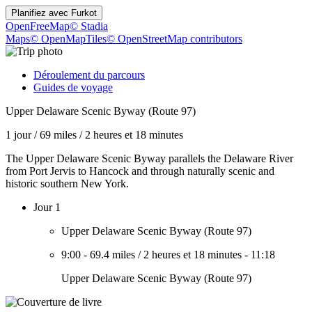
Planifiez avec
Furkot
OpenFreeMap
© Stadia
Maps
© OpenMapTiles
© OpenStreetMap contributors
Déroulement du parcours
Guides de voyage
Upper Delaware Scenic Byway (Route 97)
1 jour
/
69 miles
/
2 heures et 18 minutes
The Upper Delaware Scenic Byway parallels the Delaware River
from Port Jervis to Hancock and through naturally scenic and
historic southern New York.
Jour 1
Upper Delaware Scenic Byway (Route 97)
9:00
-
69.4 miles
/
2 heures et 18 minutes
-
11:18
Upper Delaware Scenic Byway (Route 97)