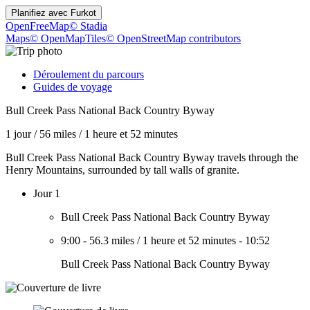
Planifiez avec
Furkot
OpenFreeMap
© Stadia
Maps
© OpenMapTiles
© OpenStreetMap contributors
Déroulement du parcours
Guides de voyage
Bull Creek Pass National Back Country Byway
1 jour
/
56 miles
/
1 heure et 52 minutes
Bull Creek Pass National Back Country Byway travels through the
Henry Mountains, surrounded by tall walls of granite.
Jour 1
Bull Creek Pass National Back Country Byway
9:00
-
56.3 miles
/
1 heure et 52 minutes
-
10:52
Bull Creek Pass National Back Country Byway