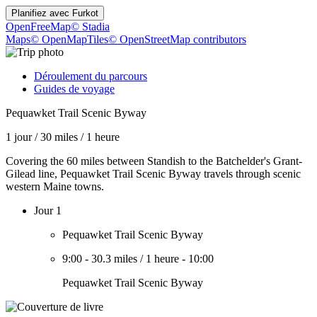
Planifiez avec
Furkot
OpenFreeMap
© Stadia
Maps
© OpenMapTiles
© OpenStreetMap contributors
Déroulement du parcours
Guides de voyage
Pequawket Trail Scenic Byway
1 jour
/
30 miles
/
1 heure
Covering the 60 miles between Standish to the Batchelder's Grant-
Gilead line, Pequawket Trail Scenic Byway travels through scenic
western Maine towns.
Jour 1
Pequawket Trail Scenic Byway
9:00
-
30.3 miles
/
1 heure
-
10:00
Pequawket Trail Scenic Byway