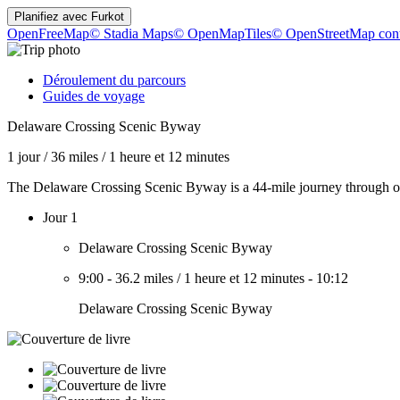
Planifiez avec
Furkot
OpenFreeMap
© Stadia Maps
© OpenMapTiles
© OpenStreetMap cont
Déroulement du parcours
Guides de voyage
Delaware Crossing Scenic Byway
1 jour
/
36 miles
/
1 heure et 12 minutes
The Delaware Crossing Scenic Byway is a 44-mile journey through ol
Jour 1
Delaware Crossing Scenic Byway
9:00
-
36.2 miles
/
1 heure et 12 minutes
-
10:12
Delaware Crossing Scenic Byway