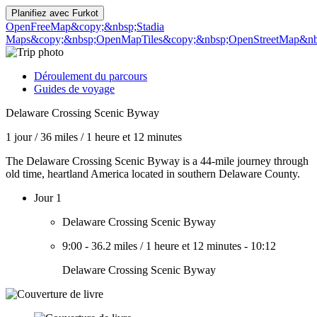
Planifiez avec
Furkot
OpenFreeMap
&copy;&nbsp;Stadia
Maps
&copy;&nbsp;OpenMapTiles
&copy;&nbsp;OpenStreetMap&nbs
Déroulement du parcours
Guides de voyage
Delaware Crossing Scenic Byway
1 jour
/
36 miles
/
1 heure et 12 minutes
The Delaware Crossing Scenic Byway is a 44-mile journey through
old time, heartland America located in southern Delaware County.
Jour 1
Delaware Crossing Scenic Byway
9:00
-
36.2 miles
/
1 heure et 12 minutes
-
10:12
Delaware Crossing Scenic Byway