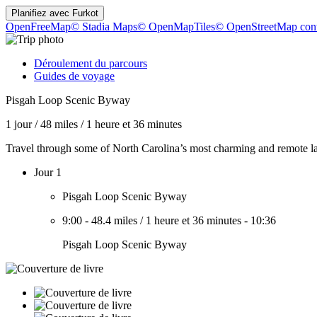
Planifiez avec
Furkot
OpenFreeMap
© Stadia Maps
© OpenMapTiles
© OpenStreetMap cont
Déroulement du parcours
Guides de voyage
Pisgah Loop Scenic Byway
1 jour
/
48 miles
/
1 heure et 36 minutes
Travel through some of North Carolina’s most charming and remote 
Jour 1
Pisgah Loop Scenic Byway
9:00
-
48.4 miles
/
1 heure et 36 minutes
-
10:36
Pisgah Loop Scenic Byway