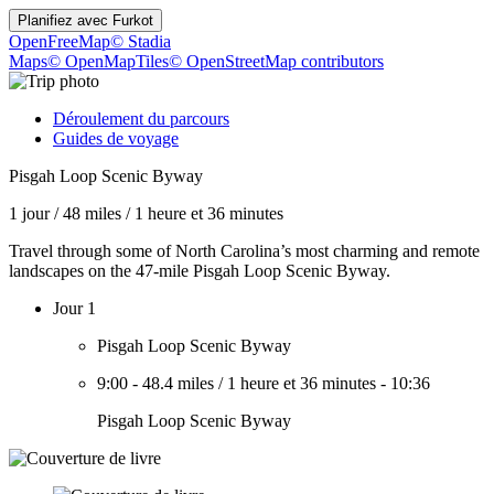
Planifiez avec
Furkot
OpenFreeMap
© Stadia
Maps
© OpenMapTiles
© OpenStreetMap contributors
Déroulement du parcours
Guides de voyage
Pisgah Loop Scenic Byway
1 jour
/
48 miles
/
1 heure et 36 minutes
Travel through some of North Carolina’s most charming and remote
landscapes on the 47-mile Pisgah Loop Scenic Byway.
Jour 1
Pisgah Loop Scenic Byway
9:00
-
48.4 miles
/
1 heure et 36 minutes
-
10:36
Pisgah Loop Scenic Byway