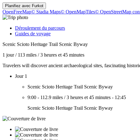
Planifiez avec
Furkot
OpenFreeMap
© Stadia Maps
© OpenMapTiles
© OpenStreetMap cont
Déroulement du parcours
Guides de voyage
Scenic Scioto Heritage Trail Scenic Byway
1 jour
/
113 miles
/
3 heures et 45 minutes
Travelers will discover ancient archaeological sites, fascinating hist
Jour 1
Scenic Scioto Heritage Trail Scenic Byway
9:00
-
112.9 miles
/
3 heures et 45 minutes
-
12:45
Scenic Scioto Heritage Trail Scenic Byway