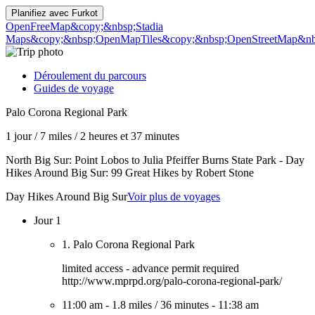
Planifiez avec
Furkot
OpenFreeMap
&copy;&nbsp;Stadia
Maps
&copy;&nbsp;OpenMapTiles
&copy;&nbsp;OpenStreetMap&nbs
Déroulement du parcours
Guides de voyage
Palo Corona Regional Park
1 jour
/
7 miles
/
2 heures et 37 minutes
North Big Sur: Point Lobos to Julia Pfeiffer Burns State Park - Day
Hikes Around Big Sur: 99 Great Hikes by Robert Stone
Day Hikes Around Big Sur
Voir plus de voyages
Jour 1
1. Palo Corona Regional Park
limited access - advance permit required
http://www.mprpd.org/palo-corona-regional-park/
11:00 am
-
1.8 miles
/
36 minutes
-
11:38 am